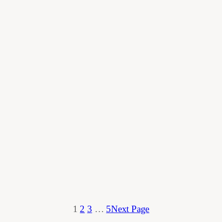
1
2
3
…
5
Next Page