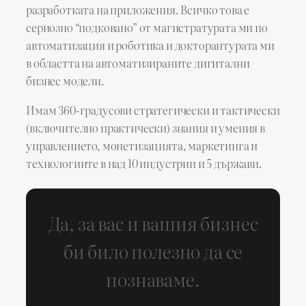
разработката на приложения. Всичко това е
сериозно “подковано” от магистратурата ми по
автоматизация и роботика и докторантурата ми
в областта на автоматизираните дигитални
бизнес модели.
Имам 360-градусови стратегически и тактически
(включително практически) знания и умения в
управлението, монетизацията, маркетинга и
технологиите в над 10 индустрии и 5 държави.
Да, за вас и вашия бизнес
би било полезно да се
познаваме.