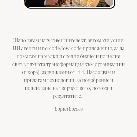
“Използвам изкуствен интелект, автоматизации,
ИИ агенти и no-code/low-code приложения, за да
помагам на малки и средни бизнеси по целия
свят в тяхната трансформация към организации
(и хора), задвижвани от ИИ. Изследвам и
прилагам технологии, за подобрение и
подсилване на творчеството, потока и
резултатите.”
Борил Богоев