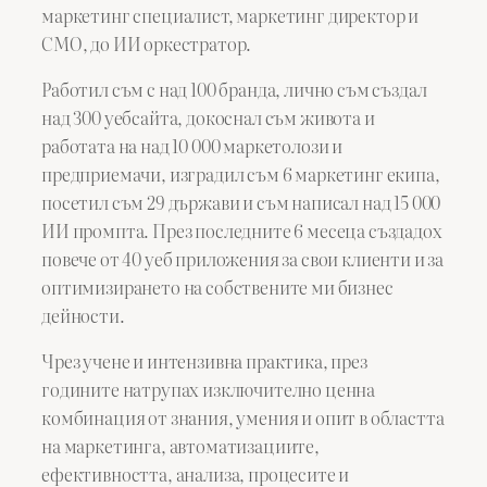
маркетинг специалист, маркетинг директор и
CMO, до ИИ оркестратор.
Работил съм с над 100 бранда, лично съм създал
над 300 уебсайта, докоснал съм живота и
работата на над 10 000 маркетолози и
предприемачи, изградил съм 6 маркетинг екипа,
посетил съм 29 държави и съм написал над 15 000
ИИ промпта. През последните 6 месеца създадох
повече от 40 уеб приложения за свои клиенти и за
оптимизирането на собствените ми бизнес
дейности.
Чрез учене и интензивна практика, през
годините натрупах изключително ценна
комбинация от знания, умения и опит в областта
на маркетинга, автоматизациите,
ефективността, анализа, процесите и