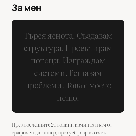
За мен
Търся яснота. Създавам
структура. Проектирам
потоци. Изграждам
системи. Решавам
проблеми. Това е моето
нещо.
През последните 20 години изминах пътя от
графичен дизайнер, през уеб разработчик,