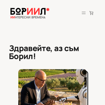
Skip
to
content
Здравейте, аз съм
Борил!